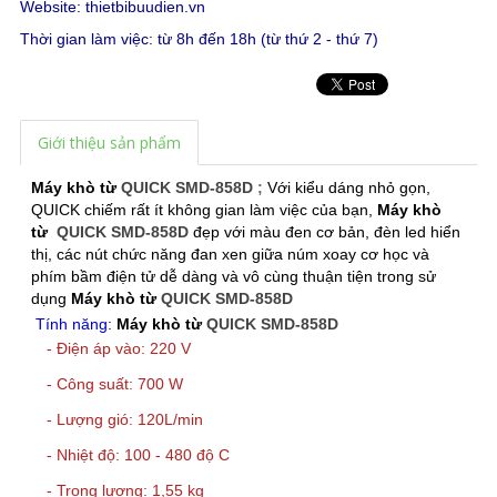
Website:
thietbibuudien.vn
Thời gian làm việc: từ 8h đến 18h (từ thứ 2 - thứ 7)
Giới thiệu sản phẩm
Máy khò từ
QUICK SMD-858D
;
Với kiểu dáng nhỏ gọn,
QUICK chiếm rất ít không gian làm việc của bạn,
Máy khò
từ
QUICK SMD-858D
đẹp với màu đen cơ bản, đèn led hiển
thị, các nút chức năng đan xen giữa núm xoay cơ học và
phím bầm điện tử dễ dàng và vô cùng thuận tiện trong sử
dụng
Máy khò từ
QUICK SMD-858D
Tính năng:
Máy khò từ
QUICK SMD-858D
- Điện áp vào: 220 V
- Công suất: 700 W
- Lượng gió: 120L/min
- Nhiệt độ: 100 - 480 độ C
- Trọng lượng: 1,55 kg