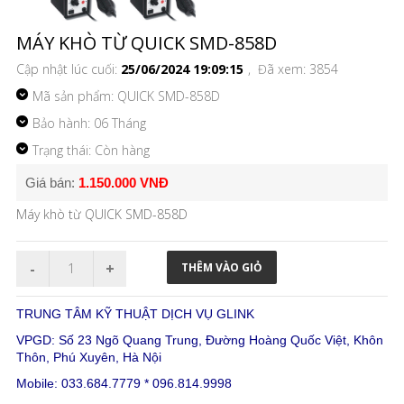
MÁY KHÒ TỪ QUICK SMD-858D
Cập nhật lúc cuối:
25/06/2024 19:09:15
, Đã xem: 3854
Mã sản phẩm:
QUICK SMD-858D
Bảo hành: 06 Tháng
Trạng thái: Còn hàng
Giá bán:
1.150.000 VNĐ
Máy khò từ QUICK SMD-858D
TRUNG TÂM KỸ THUẬT DỊCH VỤ GLINK
VPGD: Số 23 Ngõ Quang Trung, Đường Hoàng Quốc Việt, Khôn
Thôn, Phú Xuyên, Hà Nội
Mobile: 033.684.7779 * 096.814.9998