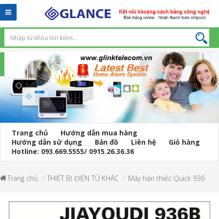
Toggle
navigation
Trang chủ
Hướng dẫn mua hàng
Hướng dẫn sử dụng
Bản đồ
Liên hệ
Giỏ hàng
Hotline: 093.669.5555/ 0915.26.36.36
Trang chủ
THIẾT BỊ ĐIỆN TỬ KHÁC
Máy hàn thiếc Quick 936