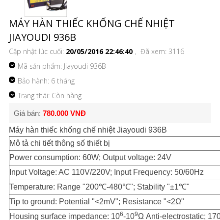
MÁY HÀN THIẾC KHỐNG CHẾ NHIỆT
JIAYOUDI 936B
Cập nhật lúc cuối:
20/05/2016 22:46:40
, Đã xem: 3116
Mã sản phẩm:
Jiayoudi 936B
Bảo hành: 6 tháng
Trạng thái: Còn hàng
Giá bán:
780.000 VNĐ
Máy hàn thiếc khống chế nhiệt
Jiayoudi
936B
Mô tả chi tiết thông số thiết bị
Power consumption: 60W; Output voltage: 24V
Input Voltage: AC 110V/220V; Input Frequency: 50/60Hz
Temperature: Range "200℃-480℃"; Stability "±1℃"
Tip to ground: Potential "<2mV"; Resistance "<2Ω"
6
9
Housing surface impedance: 10
-10
Ω Anti-electrostatic; 1