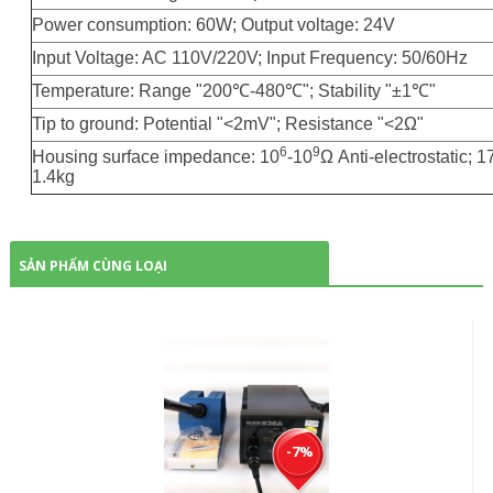
Power consumption: 60W; Output voltage: 24V
Input Voltage: AC 110V/220V; Input Frequency: 50/60Hz
Temperature: Range "200℃-480℃"; Stability "±1℃"
Tip to ground: Potential "<2mV"; Resistance "<2Ω"
6
9
Housing surface impedance: 10
-10
Ω Anti-electrostatic; 
1.4kg
SẢN PHẨM CÙNG LOẠI
-7%