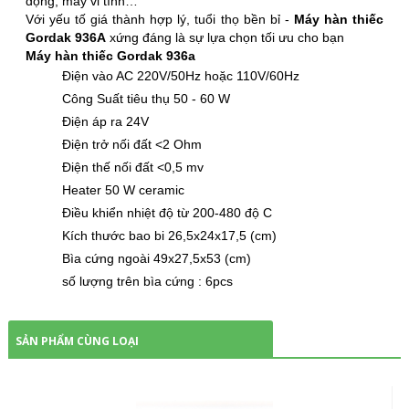
động, máy vi tính…
Với yếu tố giá thành hợp lý, tuổi thọ bền bỉ -
Máy hàn thiếc
Gordak 936A
xứng đáng là sự lựa chọn tối ưu cho bạn
Máy hàn thiếc Gordak 936a
Điện vào AC 220V/50Hz hoặc 110V/60Hz
Công Suất tiêu thụ 50 - 60 W
Điện áp ra 24V
Điện trở nối đất <2 Ohm
Điện thế nối đất <0,5 mv
Heater 50 W ceramic
Điều khiển nhiệt độ từ 200-480 độ C
Kích thước bao bi 26,5x24x17,5 (cm)
Bìa cứng ngoài 49x27,5x53 (cm)
số lượng trên bìa cứng : 6pcs
SẢN PHẨM CÙNG LOẠI