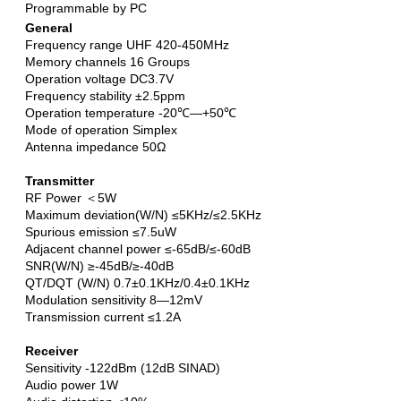
Programmable by PC
General
Frequency range UHF 420-450MHz
Memory channels 16 Groups
Operation voltage DC3.7V
Frequency stability ±2.5ppm
Operation temperature -20℃—+50℃
Mode of operation Simplex
Antenna impedance 50Ω
Transmitter
RF Power ＜5W
Maximum deviation(W/N) ≤5KHz/≤2.5KHz
Spurious emission ≤7.5uW
Adjacent channel power ≤-65dB/≤-60dB
SNR(W/N) ≥-45dB/≥-40dB
QT/DQT (W/N) 0.7±0.1KHz/0.4±0.1KHz
Modulation sensitivity 8—12mV
Transmission current ≤1.2A
Receiver
Sensitivity -122dBm (12dB SINAD)
Audio power 1W