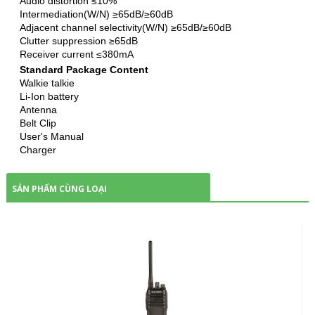
Audio distortion ≤10%
Intermediation(W/N) ≥65dB/≥60dB
Adjacent channel selectivity(W/N) ≥65dB/≥60dB
Clutter suppression ≥65dB
Receiver current ≤380mA
Standard Package Content
Walkie talkie
Li-Ion battery
Antenna
Belt Clip
User's Manual
Charger
SẢN PHẨM CÙNG LOẠI