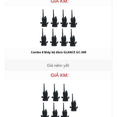
GIÁ KM:
Combo 8 Máy bộ đàm GLANCE GC-369
Giá niêm yết:
GIÁ KM: