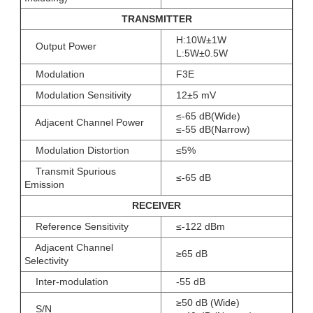
TRANSMITTER
H:10W±1W
Output Power
L:5W±0.5W
Modulation
F3E
Modulation Sensitivity
12±5 mV
≤-65 dB(Wide)
Adjacent Channel Power
≤-55 dB(Narrow)
Modulation Distortion
≤5%
Transmit Spurious
≤-65 dB
Emission
RECEIVER
Reference Sensitivity
≤-122 dBm
Adjacent Channel
≥65 dB
Selectivity
Inter-modulation
-55 dB
≥50 dB (Wide)
S/N