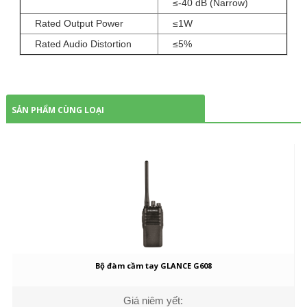
≤-40 dB (Narrow)
Rated Output Power
≤1W
Rated Audio Distortion
≤5%
SẢN PHẨM CÙNG LOẠI
Bộ đàm cầm tay GLANCE G608
Giá niêm yết: