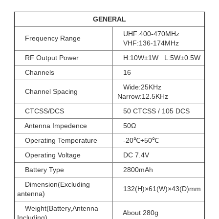
GENERAL
UHF:400-470MHz
Frequency Range
VHF:136-174MHz
RF Output Power
H:10W±1W L:5W±0.5W
Channels
16
Wide:25KHz
Channel Spacing
Narrow:12.5KHz
CTCSS/DCS
50 CTCSS / 105 DCS
Antenna Impedence
50Ω
Operating Temperature
-20℃+50℃
Operating Voltage
DC 7.4V
Battery Type
2800mAh
Dimension(Excluding
132(H)×61(W)×43(D)mm
antenna)
Weight(Battery,Antenna
About 280g
Including)