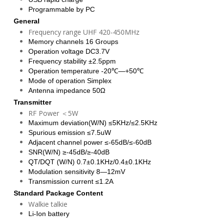
Programmable by PC
General
Frequency range UHF 420-450MHz
Memory channels 16 Groups
Operation voltage DC3.7V
Frequency stability ±2.5ppm
Operation temperature -20℃—+50℃
Mode of operation Simplex
Antenna impedance 50Ω
Transmitter
RF Power ＜5W
Maximum deviation(W/N) ≤5KHz/≤2.5KHz
Spurious emission ≤7.5uW
Adjacent channel power ≤-65dB/≤-60dB
SNR(W/N) ≥-45dB/≥-40dB
QT/DQT (W/N) 0.7±0.1KHz/0.4±0.1KHz
Modulation sensitivity 8—12mV
Transmission current ≤1.2A
Standard Package Content
Walkie talkie
Li-Ion battery