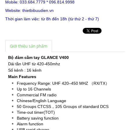
Mobile: 033.684.7779 * 096.814.9998
Website:
thietbibuudien.vn
Thời gian làm việc: từ 8h đến 18h (từ thứ 2 - thứ 7)
Giới thiệu sản phẩm
Bộ đàm cầm tay GLANCE V400
Dải tần UHF từ 420-450mhz
Số kênh : 16 kênh
Main Features
Frequency Range: UHF 420–450 MHZ （RX/TX）
Up to 16 Channels
Commercial FM radio
Chinese/English Language
50 Groups CTCSS，105 Groups of standard DCS
Time-out timer(TOT)
Battery saving function
Alarm function
USB rapid charge