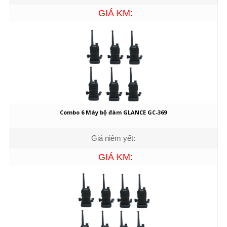
GIÁ KM:
Combo 6 Máy bộ đàm GLANCE GC-369
Giá niêm yết:
GIÁ KM: