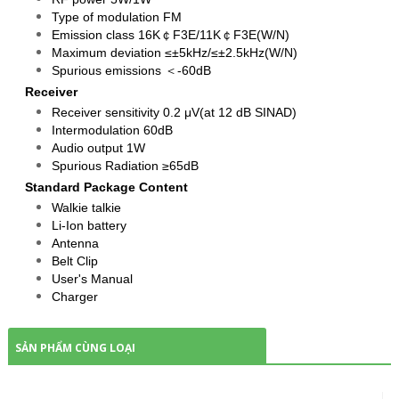
Type of modulation FM
Emission class 16K￠F3E/11K￠F3E(W/N)
Maximum deviation ≤±5kHz/≤±2.5kHz(W/N)
Spurious emissions ＜-60dB
Receiver
Receiver sensitivity 0.2 μV(at 12 dB SINAD)
Intermodulation 60dB
Audio output 1W
Spurious Radiation ≥65dB
Standard Package Content
Walkie talkie
Li-Ion battery
Antenna
Belt Clip
User's Manual
Charger
SẢN PHẨM CÙNG LOẠI