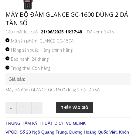
MÁY BỘ ĐÀM GLANCE GC-1600 DÙNG 2 DẢI
TẦN SỐ
Cập nhật lúc cuối:
21/06/2025 16:37:48
, Đã xem: 3415
Mã sản phẩm:
GLANCE GC-150A
Hãng sản xuất: Hàng chính hãng
Bảo hành: 24 tháng
Trạng thái: Còn hàng
Giá bán:
Máy bộ đàm GLANCE GC-1600 dùng 2 dải tần số
TRUNG TÂM KỸ THUẬT DỊCH VỤ GLINK
VPGD: Số 23 Ngõ Quang Trung, Đường Hoàng Quốc Việt, Khôn