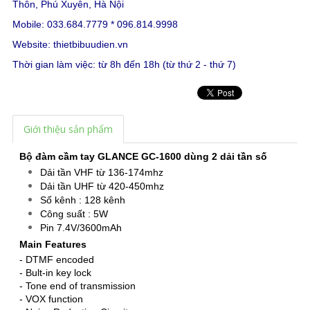
Thôn, Phú Xuyên, Hà Nội
Mobile: 033.684.7779 * 096.814.9998
Website:
thietbibuudien.vn
Thời gian làm việc: từ 8h đến 18h (từ thứ 2 - thứ 7)
Giới thiệu sản phẩm
Bộ đàm cầm tay GLANCE GC-1600 dùng 2 dải tần số
Dải tần VHF từ 136-174mhz
Dải tần UHF từ 420-450mhz
Số kênh : 128 kênh
Công suất : 5W
Pin 7.4V/3600mAh
Main Features
- DTMF encoded
- Bult-in key lock
- Tone end of transmission
- VOX function