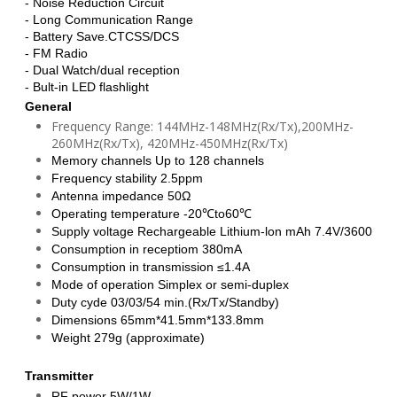
- Noise Reduction Circuit
- Long Communication Range
- Battery Save.CTCSS/DCS
- FM Radio
- Dual Watch/dual reception
- Bult-in LED flashlight
General
Frequency Range: 144MHz-148MHz(Rx/Tx),200MHz-
260MHz(Rx/Tx), 420MHz-450MHz(Rx/Tx)
Memory channels Up to 128 channels
Frequency stability 2.5ppm
Antenna impedance 50Ω
Operating temperature -20℃to60℃
Supply voltage Rechargeable Lithium-lon mAh 7.4V/3600
Consumption in receptiom 380mA
Consumption in transmission ≤1.4A
Mode of operation Simplex or semi-duplex
Duty cyde 03/03/54 min.(Rx/Tx/Standby)
Dimensions 65mm*41.5mm*133.8mm
Weight 279g (approximate)
Transmitter
RF power 5W/1W