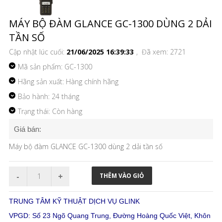
MÁY BỘ ĐÀM GLANCE GC-1300 DÙNG 2 DẢI
TẦN SỐ
Cập nhật lúc cuối:
21/06/2025 16:39:33
, Đã xem: 2721
Mã sản phẩm:
GC-1300
Hãng sản xuất: Hàng chính hãng
Bảo hành: 24 tháng
Trạng thái: Còn hàng
Giá bán:
Máy bộ đàm GLANCE GC-1300 dùng 2 dải tần số
TRUNG TÂM KỸ THUẬT DỊCH VỤ GLINK
VPGD: Số 23 Ngõ Quang Trung, Đường Hoàng Quốc Việt, Khôn