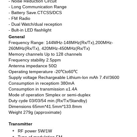
- Noise Reduction Circuit
- Long Communication Range
- Battery Save.CTCSS/DCS
- FM Radio
- Dual Watch/dual reception
- Bult-in LED flashlight
General
Frequency Range: 144MHz-148MHz(Rx/Tx),200MHz-
260MHz(Rx/Tx), 420MHz-450MHz(Rx/Tx)
Memory channels Up to 128 channels
Frequency stability 2.5ppm
Antenna impedance 50Ω
Operating temperature -20℃to60℃
Supply voltage Rechargeable Lithium-lon mAh 7.4V/3600
Consumption in receptiom 380mA
Consumption in transmission ≤1.4A
Mode of operation Simplex or semi-duplex
Duty cyde 03/03/54 min.(Rx/Tx/Standby)
Dimensions 65mm*41.5mm*133.8mm
Weight 279g (approximate)
Transmitter
RF power 5W/1W
Type of modulation FM