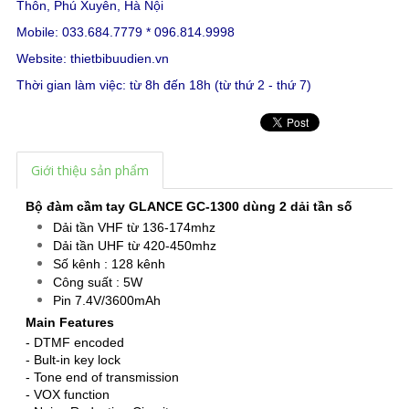
Thôn, Phú Xuyên, Hà Nội
Mobile: 033.684.7779 * 096.814.9998
Website:
thietbibuudien.vn
Thời gian làm việc: từ 8h đến 18h (từ thứ 2 - thứ 7)
Giới thiệu sản phẩm
Bộ đàm cầm tay GLANCE GC-1300 dùng 2 dải tần số
Dải tần VHF từ 136-174mhz
Dải tần UHF từ 420-450mhz
Số kênh : 128 kênh
Công suất : 5W
Pin 7.4V/3600mAh
Main Features
- DTMF encoded
- Bult-in key lock
- Tone end of transmission
- VOX function