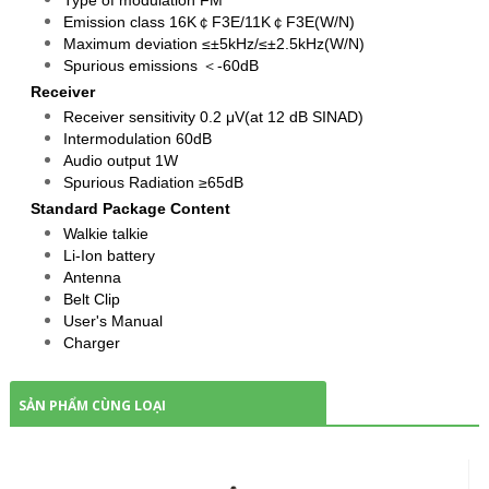
Emission class 16K￠F3E/11K￠F3E(W/N)
Maximum deviation ≤±5kHz/≤±2.5kHz(W/N)
Spurious emissions ＜-60dB
Receiver
Receiver sensitivity 0.2 μV(at 12 dB SINAD)
Intermodulation 60dB
Audio output 1W
Spurious Radiation ≥65dB
Standard Package Content
Walkie talkie
Li-Ion battery
Antenna
Belt Clip
User's Manual
Charger
SẢN PHẨM CÙNG LOẠI