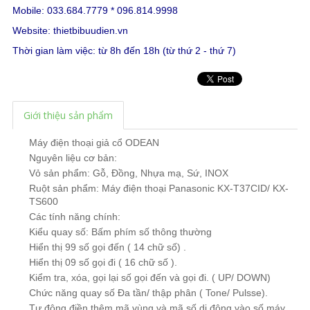
Mobile: 033.684.7779 * 096.814.9998
Website:
thietbibuudien.vn
Thời gian làm việc: từ 8h đến 18h (từ thứ 2 - thứ 7)
Giới thiệu sản phẩm
Máy điện thoại giả cổ
ODEAN
Nguyên liệu cơ bản:
Vỏ sản phẩm: Gỗ, Đồng, Nhựa mạ, Sứ, INOX
Ruột sản phẩm: Máy
điện thoại Panasonic
KX-T37CID/ KX-
TS600
Các tính năng chính:
Kiểu quay số: Bấm phím số thông thường
Hiển thị 99 số gọi đến ( 14 chữ số) .
Hiển thị 09 số gọi đi ( 16 chữ số ).
Kiểm tra, xóa, gọi lại số gọi đến và gọi đi. ( UP/ DOWN)
Chức năng quay số Đa tần/ thập phân ( Tone/ Pulsse).
Tự động điền thêm mã vùng và mã số di động vào số máy