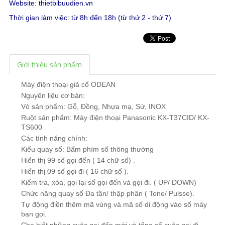
Website:
thietbibuudien.vn
Thời gian làm việc: từ 8h đến 18h (từ thứ 2 - thứ 7)
Giới thiệu sản phẩm
Máy điện thoại giả cổ
ODEAN
Nguyên liệu cơ bản:
Vỏ sản phẩm: Gỗ, Đồng, Nhựa mạ, Sứ, INOX
Ruột sản phẩm: Máy
điện thoại Panasonic
KX-T37CID/ KX-
TS600
Các tính năng chính:
Kiểu quay số: Bấm phím số thông thường
Hiển thị 99 số gọi đến ( 14 chữ số) .
Hiển thị 09 số gọi đi ( 16 chữ số ).
Kiểm tra, xóa, gọi lại số gọi đến và gọi đi. ( UP/ DOWN)
Chức năng quay số Đa tần/ thập phân ( Tone/ Pulsse).
Tự động điền thêm mã vùng và mã số di động vào số máy
bạn gọi.
Cho biết những cuộc gọi đến mới và tổng số cuộc gọi đi.