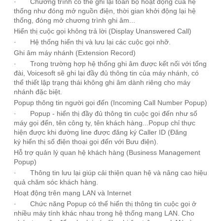
· Chương trình có thể ghi lại toàn bộ hoạt động của hệ
thống như đóng mở nguồn điện, thời gian khởi động lại hệ
thống, đóng mở chương trình ghi âm...
Hiển thị cuộc gọi không trả lời (Display Unanswered Call)
· Hệ thống hiển thị và lưu lại các cuộc gọi nhỡ.
Ghi âm máy nhánh (Extension Record)
· Trong trường hợp
hệ thống ghi âm
được kết nối với tổng
đài, Voicesoft sẽ ghi lại đầy đủ thông tin của máy nhánh, có
thể thiết lập trạng thái không ghi âm dành riêng cho máy
nhánh đặc biệt.
Popup thông tin người gọi đến (Incoming Call Number Popup)
· Popup - hiển thị đầy đủ thông tin cuộc gọi đến như số
máy gọi đến, tên công ty, tên khách hàng...Popup chỉ thực
hiện được khi đường line được đăng ký Caller ID (Đăng
ký
hiển thị số điện thoại
gọi đến với Bưu điện).
Hỗ trợ quản lý quan hệ khách hàng (Business Management
Popup)
· Thông tin lưu lại giúp cải thiện quan hệ và nâng cao hiệu
quả chăm sóc khách hàng.
Hoạt động trên mạng LAN và Internet
· Chức năng Popup có thể hiển thị thông tin cuộc gọi ở
nhiều máy tính khác nhau trong hệ thống mạng LAN. Cho