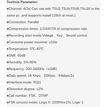
Technic Parameter:
●Channel: 4Ch( Can use with T5U2,T5U4,T5U8,T5U16 in the
same pc ,and supports install 128ch at most.)
●Connection: Parallel
●Compression times: 1/2/4/6/7/8 of compression rate.
●Recording start mode:Voltage、Key、Sound control.
●Consume power maximai: ≤10w
●Temperature: 5℃-40℃
●SNR: 60dB
●Humidity: 5%-85%
●Requency: 300-3400Hz（±3dB）
●Data speed: 16 Kbps、32Kbps、64kbps/1s
●Interface mode: RJ11
●Distortion degree: ≤2%
●Call number: FSK、DTMF
●FSK concoct mode: Logic 0: 2200Hz±1%, Logic 1: