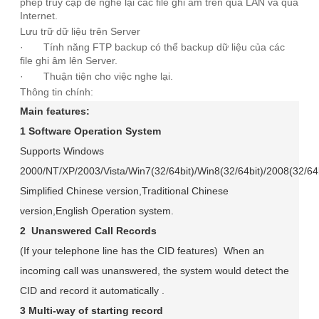
phép truy cập để nghe lại các file ghi âm trên qua LAN và qua
Internet.
Lưu trữ dữ liệu trên Server
· Tính năng FTP backup có thể backup dữ liệu của các
file ghi âm lên Server.
· Thuận tiện cho việc nghe lại.
Thông tin chính:
Main features:
1 Software Operation System
Supports Windows
2000/NT/XP/2003/Vista/Win7(32/64bit)/Win8(32/64bit)/2008(32/64b
Simplified Chinese version,Traditional Chinese
version,English Operation system.
2 Unanswered Call Records
(If your telephone line has the CID features) When an
incoming call was unanswered, the system would detect the
CID and record it automatically .
3 Multi-way of starting record