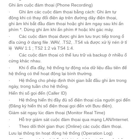
Ghi âm cuộc đàm thoại
(Phone Recording)
· Ghi âm các cuộc đàm thọai bằng cách:
Ghi âm tự
động
khi có thay đổi điện áp trên đường dây điện thoại
,
ghi âm
khi bắt đầu đàm thoại hoặc ghi âm ngay sau khi ấn
phím *. Dừng ghi âm khi ấn phím # hoặc khi gác máy.
· Các cuộc đàm thọai được ghi âm lưu trực tiếp trong ổ
đĩa cứng ở dạng file .WAV, .TS2, .TS4 và được xử lý nén ở tỉ
lệ WAV 1:1 ; TS2 1:2 và TS4 1:4.
· Các cuộc đàm thọai có thể lưu trữ và backup ở nhiều ổ
cứng khác nhau.
· Khi ổ đĩa đầy, hệ thống tự động xóa dữ liệu đầu tiên để
hệ thống có thể hoạt động lại bình thường.
· Hệ thống cho phép định thời gian bắt đầu ghi âm trong
ngày, trong tuần cho hệ thống.
Hiển thị số gọi đến (Caller ID)
· Hệ thống hiển thị đầy đủ số điện thoại của người gọi đến
(Đăng ký hiển thị số điện thoại gọi đến với Bưu điện).
Giám sát ngay lúc đàm thoại (Monitor Real Time)
· Hỗ trợ giám sát cuộc đàm thọai qua mạng LAN/Internet.
· Theo dõi thời gian thực (Online) các cuộc đàm thoại.
Lưu lại thông tin hoạt động hệ thống (Operation Log)