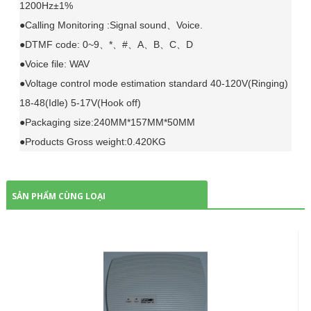
1200Hz±1%
●Calling Monitoring :Signal sound、Voice.
●DTMF code: 0~9、*、#、A、B、C、D
●Voice file: WAV
●Voltage control mode estimation standard 40-120V(Ringing)
18-48(Idle) 5-17V(Hook off)
●Packaging size:240MM*157MM*50MM
●Products Gross weight:0.420KG
SẢN PHẨM CÙNG LOẠI