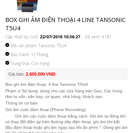
BOX GHI ÂM ĐIỆN THOẠI 4 LINE TANSONIC
T5U4
Cập nhật lúc cuối:
22/07/2016 10:36:27
, Đã xem: 4181
Mã sản phẩm:
Tansonic T5U4
Bảo hành: 12 Tháng
Trạng thái: Còn hàng
Giá bán:
2.600.000 VNĐ
Box
ghi âm điện thoại
4 line Tansonic T5U4
Phạm vi Sử dụng: dùng cho các cửa hàng bán Gas, Các trung
tâm tư vấn, sân bay, cơ quan, nhà hàng, khách sạn,
Thông tin cơ bản:
Ghi âm cuộc đàm thoại
(Phone Recording)
· Ghi âm các cuộc đàm thọai bằng cách:
Ghi âm tự động
khi
có thay đổi điện áp trên đường dây điện thoại
, ghi âm
khi bắt
đầu đàm thoại hoặc ghi âm ngay sau khi ấn phím *. Dừng ghi âm
khi ấn phím # hoặc khi gác máy.