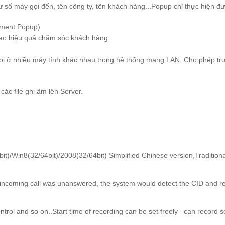
 số máy gọi đến, tên công ty, tên khách hàng...Popup chỉ thực hiện đ
ement Popup)
cao hiệu quả chăm sóc khách hàng.
 ở nhiều máy tính khác nhau trong hệ thống mạng LAN. Cho phép truy 
c file ghi âm lên Server.
)/Win8(32/64bit)/2008(32/64bit) Simplified Chinese version,Traditiona
incoming call was unanswered, the system would detect the CID and rec
rol and so on..Start time of recording can be set freely –can record s