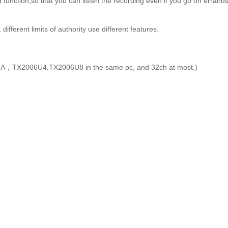
 function,so that you can listen the recording even if you go on errands
fferent limits of authority use different features.
，TX2006U4,TX2006U8 in the same pc, and 32ch at most.)