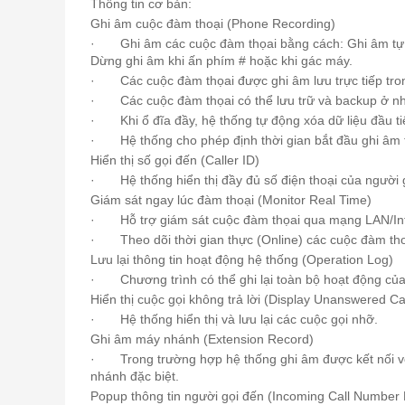
Thông tin cơ bản:
Ghi âm cuộc đàm thoại
(Phone Recording)
· Ghi âm các cuộc đàm thọai bằng cách:
Ghi âm tự
Dừng ghi âm khi ấn phím # hoặc khi gác máy.
· Các cuộc đàm thọai được ghi âm lưu trực tiếp trong
· Các cuộc đàm thọai có thể lưu trữ và backup ở nh
· Khi ổ đĩa đầy, hệ thống tự động xóa dữ liệu đầu tiê
· Hệ thống cho phép định thời gian bắt đầu ghi âm t
Hiển thị số gọi đến (Caller ID)
· Hệ thống hiển thị đầy đủ số điện thoại của người gọ
Giám sát ngay lúc đàm thoại (Monitor Real Time)
· Hỗ trợ giám sát cuộc đàm thọai qua mạng LAN/Int
· Theo dõi thời gian thực (Online) các cuộc đàm tho
Lưu lại thông tin hoạt động hệ thống (Operation Log)
· Chương trình có thể ghi lại toàn bộ hoạt động của 
Hiển thị cuộc gọi không trả lời (Display Unanswered Cal
· Hệ thống hiển thị và lưu lại các cuộc gọi nhỡ.
Ghi âm máy nhánh (Extension Record)
· Trong trường hợp
hệ thống ghi âm
được kết nối vớ
nhánh đặc biệt.
Popup thông tin người gọi đến (Incoming Call Number