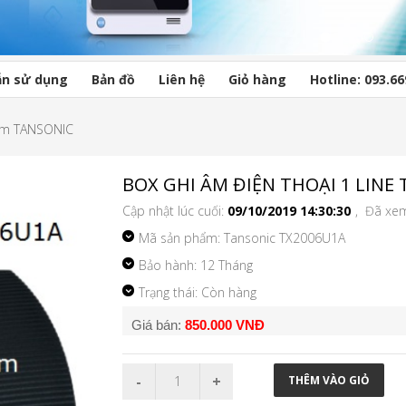
n sử dụng
Bản đồ
Liên hệ
Giỏ hàng
Hotline: 093.66
âm TANSONIC
BOX GHI ÂM ĐIỆN THOẠI 1 LINE
Cập nhật lúc cuối:
09/10/2019 14:30:30
, Đã xe
Mã sản phẩm:
Tansonic TX2006U1A
Bảo hành: 12 Tháng
Trạng thái: Còn hàng
Giá bán:
850.000 VNĐ