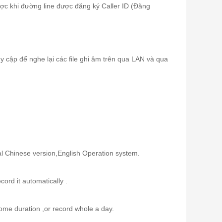
ược khi đường line được đăng ký Caller ID (Đăng
cập để nghe lại các file ghi âm trên qua LAN và qua
l Chinese version,English Operation system.
ord it automatically .
ome duration ,or record whole a day.