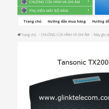
CHUÔNG CỬA HÌNH VÀ GHI ÂM
PHỤ KIỆN MÁY BỘ ĐÀM
Trang chủ
Hướng dẫn mua hàng
Hướng dẫ
Trang chủ
CHUÔNG CỬA HÌNH VÀ GHI ÂM
Máy ghi 