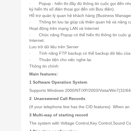
· Popup - hiển thị đầy đủ thông tin cuộc gọi đến như
ký
hiển thị số điện thoại
gọi đến với Bưu điện).
Hỗ trợ quản lý quan hệ khách hàng (Business Manag
· Thông tin lưu lại giúp cải thiện quan hệ và nâng 
Hoạt động trên mạng LAN và Internet
· Chức năng Popup có thể hiển thị thông tin cuộc gọi
Internet.
Lưu trữ dữ liệu trên Server
· Tính năng FTP backup có thể backup dữ liệu của cá
· Thuận tiện cho việc nghe lại.
Thông tin chính:
Main features:
1 Software Operation System
Supports Windows 2000/NT/XP/2003/Vista/Win7(32/64bit
2 Unanswered Call Records
(If your telephone line has the CID features) When an 
3 Multi-way of starting record
The system with Voltage Control,Key Control,Sound Cont