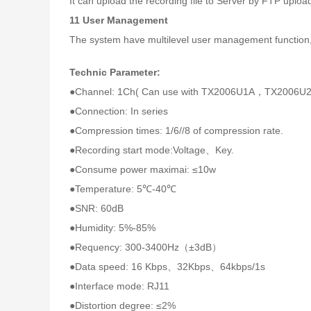
It can upload the recording file to Server by FTP upload
11 User Management
The system have multilevel user management function, di
Technic Parameter:
●Channel: 1Ch( Can use with TX2006U1A，TX2006U2A
●Connection: In series
●Compression times: 1/6//8 of compression rate.
●Recording start mode:Voltage、Key.
●Consume power maximai: ≤10w
●Temperature: 5℃-40℃
●SNR: 60dB
●Humidity: 5%-85%
●Requency: 300-3400Hz（±3dB）
●Data speed: 16 Kbps、32Kbps、64kbps/1s
●Interface mode: RJ11
●Distortion degree: ≤2%