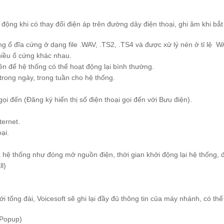
 động
khi có thay đổi điện áp trên đường dây điện thoại
, ghi âm
khi bắt
 ổ đĩa cứng ở dạng file .WAV, .TS2, .TS4 và được xử lý nén ở tỉ lệ WA
iều ổ cứng khác nhau.
n để hệ thống có thể hoạt động lại bình thường.
rong ngày, trong tuần cho hệ thống.
i đến (Đăng ký hiển thị số điện thoại gọi đến với Bưu điện).
ernet.
ại.
hệ thống như đóng mở nguồn điện, thời gian khởi động lại hệ thống, 
l)
i tổng đài, Voicesoft sẽ ghi lại đầy đủ thông tin của máy nhánh, có th
 Popup)