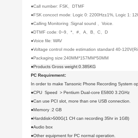
●Call number: FSK、DTMF
●FSK concoct mode: Logic 0: 2200Hz±1%, Logic 1: 
●Calling Monitoring :Signal sound 、Voice.
●DTMF code: 0~9、*、#、A、B、C、D
●Voice file: WAV
●Voltage control mode estimation standard 40-120V(Ri
●Packaging size:240MM*157MM*50MM
●Products Gross weight:0.385KG
PC Requirement:
In order to make Tansonic Phone Recording System o
●CPU Speed > Pentium Dual-core E5800 3.2GHz
●Can use PCI slot, more than one USB connection.
●Memory :2 GB
●Harddisk>500G(1 CH can recording 35hr in 1GB)
●Audio box
●Other equipment for PC normal operation.