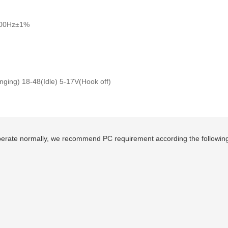
1200Hz±1%
nging) 18-48(Idle) 5-17V(Hook off)
perate normally, we recommend PC requirement according the followi