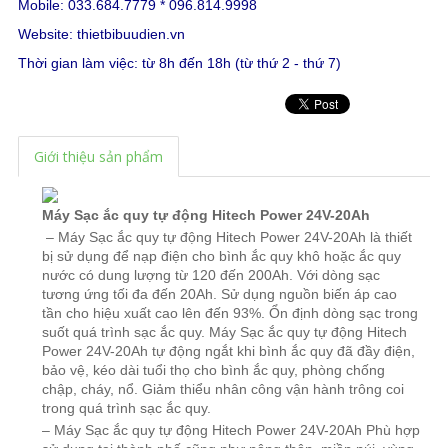
Mobile: 033.684.7779 * 096.814.9998
Website:
thietbibuudien.vn
Thời gian làm việc: từ 8h đến 18h (từ thứ 2 - thứ 7)
Giới thiệu sản phẩm
Máy Sạc ắc quy tự động Hitech Power 24V-20Ah
– Máy Sạc ắc quy tự động Hitech Power 24V-20Ah là thiết
bị sử dụng để nạp điện cho bình ắc quy khô hoặc ắc quy
nước có dung lượng từ 120 đến 200Ah. Với dòng sạc
tương ứng tối đa đến 20Ah. Sử dụng nguồn biến áp cao
tần cho hiệu xuất cao lên đến 93%. Ổn định dòng sạc trong
suốt quá trình sạc ắc quy.
Máy Sạc ắc quy tự động
Hitech
Power 24V-20Ah tự động ngắt khi bình ắc quy đã đầy điện,
bảo vệ, kéo dài tuổi thọ cho bình ắc quy, phòng chống
chập, cháy, nổ. Giảm thiểu nhân công vận hành trông coi
trong quá trình sạc ắc quy.
– Máy Sạc ắc quy tự động Hitech Power 24V-20Ah Phù hợp