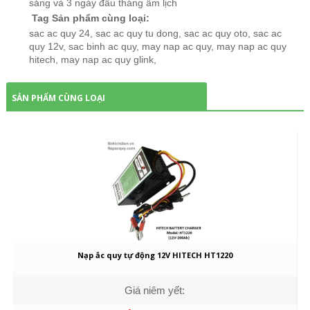
sáng và 3 ngày đầu tháng âm lịch
Tag Sản phẩm cùng loại:
sac ac quy 24
,
sac ac quy tu dong
,
sac ac quy oto
,
sac ac
quy 12v
,
sac binh ac quy
,
may nap ac quy
,
may nap ac quy
hitech
,
may nap ac quy glink
,
SẢN PHẨM CÙNG LOẠI
Nạp ắc quy tự động 12V HITECH HT1220
Giá niêm yết: