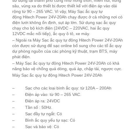
sử dụng tại thành phố cũng như nông thôn, miền núi, vùng
sâu, vùng xa do thiết bị được thiết kế với điện áp vào dải
rộng từ 90 – 265 VAC. Vì vậy,
Máy Sạc ắc quy tự
động
Hitech Power 24V-20Ah chạy được ở cả những nơi có
điện lưới không ổn định, sụt áp lớn. Sử dụng sạc ắc quy
chạy cho bộ kích điện (24VDC – 220VAC, hai ắc quy
12VDC mắc nối tiếp), ắc quy ô tô, xe máy.
– Ngoài ra Máy Sạc ắc quy tự động Hitech Power 24V-20Ah
còn được sử dụng để sạc online bổ sung cho các tổ ắc quy
dự phòng nguồn của các phòng kỹ thuật, trạm BTS, máy
phát điện.
– Máy Sạc ắc quy tự động Hitech Power 24V-20Ah có khả
năng bảo vệ chống quá dòng, quá áp, chập tải, ngược cực.
Máy Sạc ắc quy tự động Hitech Power 24V-20Ah
– Sạc cho các loại bình ắc quy: từ 120A – 200Ah
– Điện áp vào: từ 90 – 265 VAC.
– Điện áp ra: 24VDC
– Tần số : 50Hz.
– Sạc đầy tự ngắt: Có
– Bình ắc quy yếu tự sạc: Có
– Sạc và bảo vệ: Có