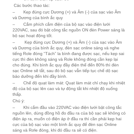
Các bước thao tác:
– Kẹp đúng cực Dương (+) và Âm (-) của sạc vào Âm
và Dương của bình ắc quy
– Cắm phích cắm điện của bộ sạc vào điện lưới
220VAC, sau đó bật công tắc nguồn ON đèn Power sáng là
bộ sạc hoạt động tốt.
– Kẹp đúng cực Dương (+) và Âm (-) của sạc vào Âm
và Dương của bình ắc quy, đèn sạc online sáng và nghe
tiếng Role đóng “Tách” la bình đang được sạc, nếu kẹp sai
cực thì đèn không sáng và Role không đóng cần kẹp lại
cho đúng. Khi bình ắc quy đầy điện thế đến 80% thì đèn
sạc Online sẽ tắt, sau đó bộ sạc vẫn tiếp tục chế dộ sạc
bảo dưỡng đến khi đầy bình.
– Chế độ quạt làm mát: Quạt làm mát chỉ chạy khi nhiệt
độ của bộ sạc lên cao và tự động tắt khi nhiệt độ xuống
thấp.
Chú ý:
– Khi cắm đầu vào 220VAC vào điện lưới bật công tắc
nguồn lên, dùng đồng hồ đo đầu ra của bộ sạc sẽ không có
điện áp ra, muốn có điện áp ở đầu ra thì cần phải kẹp hai
cực của bộ sạc vào một bình ắc quy để đèn sạc Online
sáng và Rơle đóng, khi đó đầu ra sẽ có điện.