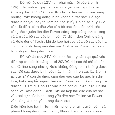
– Đối với ắc quy 12V, (thì phải mắc nối tiếp 2 bình
12V): Khi bình ắc quy cần sạc quá yếu điện áp chỉ còn
khoảng dưới 8VDC khi sạc thì chỉ có đèn sạc Online sáng
nhưng Rơle không đóng, bình không được sạc. Để sạc
được bình yếu này thì làm như sau: lấy 1 bình ắc quy 12V
còn đủ điện, cắm đầu vào của bộ sạc lên điện lưới, bật
công tắc nguồn lên đèn Power sáng, kẹp đúng cực dương
và âm của bộ sạc vào bình còn đủ điện, đèn Online sáng
và Role đóng “Tách”, khi đó kẹp hai cực của bộ sạc vào hai
cực của bình đang yếu đèn sạc Online và Power vẫn sáng
là bình yếu đang được sạc.
– Đối với ắc quy 24V: Khi bình ắc quy cần sạc quá yếu
điện áp chỉ còn khoảng dưới 20VDC khi sạc thì chỉ có đèn
sạc Online sáng nhưng Rơle không đóng, bình không được
sạc. Để sạc được bình yếu này thì làm như sau: lấy 1 bình
ắc quy 24V còn đủ điện, cắm đầu vào của bộ sạc lên điện
lưới, bật công tắc nguồn lên đèn Power sáng, kẹp đúng cực
dương và âm của bộ sạc vào bình còn đủ điện, đèn Online
sáng và Rơle đóng “Tách”, khi đó kẹp hai cực của bộ sạc
vào hai cực của bình đang yếu đèn sạc Online và Power
vẫn sáng là bình yếu đang được sạc.
Điều kiện bảo hành: Tem niêm phong phải nguyên vện, sản
phẩm không được biến dạng, Không bảo hành vào buổi