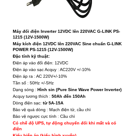
Máy đổi điện Inverter
12VDC lên 220VAC
G-LINK
PS-
1215 (12V-1500W)
Máy kích điện 12VDC lên 220VAC Sine chuẩn G-LINK
POWER PS-1215 (12V-1500W)
Đặc tính kỹ thuật:
Điện áp vào đổi điện: 12VDC
Điện áp vào sạc Acquy : AC220V +/-10%
Điện áp ra : AC 220V+/-10%
Tần số : 50Hz +/-5Hz
Dạng sóng :
Hình sin (Pure Sine Wave Power Inverter)
Acquy tương thích :
50Ah đến 150Ah
Dòng điện sạc:
từ 5A-15A
Bảo vệ quá dòng : Mạch điện tử, cầu chì
Bảo vệ ngược cực tính : Cầu chì
Có chế độ UPS, tự động chuyển đổi khi mất và có
điện
Kiểu biến áp (kiểu hình xuyến)