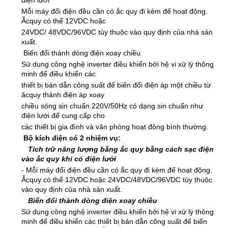
Mỗi máy đổi điện đều cần có ắc quy đi kèm để hoạt động.
Ắcquy có thể 12VDC hoặc
24VDC/ 48VDC/96VDC tùy thuộc vào quy định của nhà sản
xuất.
Biến đổi thành dòng điện xoay chiều
Sử dụng công nghệ inverter điều khiển bởi hệ vi xử lý thông
minh để điều khiển các
thiết bị bán dẫn công suất để biến đổi điện áp một chiều từ
ăcquy thành điện áp xoay
chiều sóng sin chuẩn 220V/50Hz có dạng
sin chuẩn
như
điện lưới để cung cấp cho
các thiết bị gia đình và văn phòng hoạt động bình thường.
Bộ kích điện có 2 nhiệm vụ:
Tích trữ năng lượng bằng ắc quy bằng cách sạc điện
vào ắc quy khi có điện lưới
- Mỗi máy đổi điện đều cần có ắc quy đi kèm để hoạt động.
Ắcquy có thể 12VDC hoặc 24VDC/48VDC/96VDC tùy thuộc
vào quy định của nhà sản xuất.
Biến đổi thành dòng điện xoay chiều
Sử dụng công nghệ inverter điều khiển bởi hệ vi xử lý thông
minh để điều khiển các thiết bị bán dẫn công suất để biến