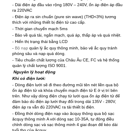
- Dải điện áp đầu vào rộng 180V – 240V, ổn áp điện áp đầu
ra 220VAC
- Điện áp ra sin chuẩn (pure sin wave) (THD<3%) tương
thích với những thiết bị điện tử cao cấp.
- Thời gian chuyển mạch 5ms
- Bảo về quá tải, ngắn mạch, quá áp, thấp áp và quá nhiệt.
- Hiển thị trạng thái bằng LCD
-
Bộ nạp
quản lý ắc quy thông minh, bảo vệ ắc quy tránh
phóng sâu và nạp quá dòng.
- Tiêu chuẩn chất lượng của Châu Âu CE, FC và hệ thống
quản lý chất lượng ISO 9001.
Nguyên lý hoạt động
Khi có điện lưới:
- Dòng điện lưới sẽ đi theo đường mũi tên nét liền qua bộ
ổn áp điện tử và khóa chuyển mạch điện tử E ở vị trí bên
trên. Như vậy dòng điện chạy từ lưới qua ổn áp điện tử để
đảm bảo dù điện áp lưới thay đổi trong dải 135V - 280V,
điện áp ra vẫn đủ 220VAC ra tải thiết bị điện.
- Đồng thời dòng điện nạp vào ăcquy thông qua bộ sạc
ăcquy thông minh A với dòng sạc 10-35A, tự động điều
chỉnh dòng sạc và sạc thông minh 4 giai đoạn để kéo dài
tuổi thọ của ăcquy