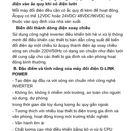
điện vào ăc quy khi có điện lưới
Mỗi máy đổi điện đều cần có ắc quy đi kèm để hoạt động.
Ắcquy có thể 12VDC hoặc 24VDC/ 48VDC/96VDC tùy
thuộc vào quy định của nhà sản xuất.
Biến đổi thành dòng điện xoay chiều
Sử dụng công nghệ inverter điều khiển bởi hệ vi xử lý thông
minh để điều khiển các thiết bị bán dẫn công suất để biến
đổi điện áp một chiều từ ăcquy thành điện áp xoay chiều
sóng sin chuẩn 220V/50Hz có dạng sin chuẩn như điện lưới
để cung cấp cho các thiết bị gia đình và văn phòng hoạt
động bình thường.
B. Đặc điểm và tính năng của máy đổi điện G-LINK
POWER
- Tạo điện áp đầu ra với sóng sin chuẩn nhờ công nghệ
INVERTER
- Không ồn, không ô nhiễm môi trường, an toàn cho người
sử dụng, dự phòng
trong thời gian dài tùy dung lượng ắc quy gắn ngoài.
- Tương thích với nhiều loại thiết bị điện trong gia đình và
văn phòng, hoạt động trong môi trường khắc nghiệt.
- Vận hành êm ái
- Chất lượng cao nhờ điều khiển bằng bộ vi xử lý CPU