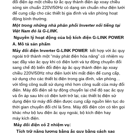
đổi điện áp một chiều từ ắc quy thành điện áp xoay chiều
sóng sin chuẩn 220V/50Hz có dạng sin chuẩn như điện lưới
để cung cấp cho các thiết bị gia đình và văn phòng hoạt
động bình thường.
Một trong những nhà phân phối Inverter nổi tiếng tại
Việt Nam đó là G-LINK.
Nguyên lý hoạt động của bộ kích điện G-LINK POWER
A. Mô tả sản phẩm
Máy đổi điện Inverter G-LINK POWER
kết hợp với ăc quy
ngoài trở thành một “máy phát điện hóa năng” có nhiệm vụ
sạc đầy vào ăc quy khi có điện lưới và tự động chuyển đổi
sang chế độ biến đổi điện áp ăc quy thành điện áp xoay
chiều 220V/50Hz như điện lưới khi mất điện để cung cấp,
sử dụng cho các thiết bị điện trong gia đình, văn phòng…
với tổng công suất sử dụng nhỏ hơn công suất của máy đổi
điện. Máy đổi điện sẽ tự động chuyển lại chế độ sạc ăc quy
và ổn áp sau khi có điện lưới trở lại, các thiết bị điện sử
dụng điện từ máy đổi điện được cung cấp nguồn liên tục do
thời gian chuyển đổi chỉ là 5ms. Máy đổi điện còn có tên gọi
khác như bộ lưu điện ăc quy ngoài, bộ kích điện hay
máy kích điện.
Máy đổi điện có 2 nhiệm vụ:
Tích trữ năng lượng bằng ắc quy bằng cách sạc