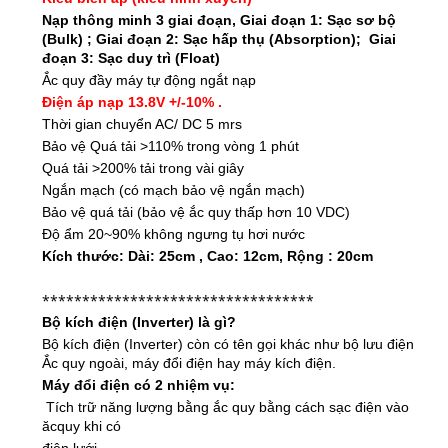
Nạp thông minh 3 giai đoạn, Giai đoạn 1: Sạc sơ bộ
(Bulk) ; Giai đoạn 2: Sạc hấp thụ (Absorption); Giai
đoạn 3: Sạc duy trì (Float)
Ắc quy đầy máy tự động ngắt nạp
Điện áp nạp 13.8V +/-10% .
Thời gian chuyển AC/ DC 5 mrs
Bảo vệ Quá tải >110% trong vòng 1 phút
Quá tải >200% tải trong vài giây
Ngắn mạch (có mạch bảo vệ ngắn mạch)
Bảo vệ quá tải (bảo vệ
ắc quy
thấp hơn 10 VDC)
Độ ẩm 20~90% không ngưng tụ hơi nước
Kích thước: Dài: 25cm , Cao: 12cm, Rộng : 20cm
**********************************
Bộ kích điện (Inverter) là gì?
Bộ kích điện (Inverter)
còn có tên gọi khác như bộ lưu điện
Ắc quy ngoài, máy đổi điện hay máy kích điện.
Máy đổi điện
có 2 nhiệm vụ:
Tích trữ năng lượng bằng ắc quy bằng cách sạc điện vào
ăcquy khi có
điện lưới