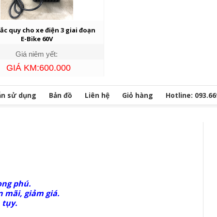
 ắc quy cho xe điện 3 giai đoạn
E-Bike 60V
Giá niêm yết:
GIÁ KM:600.000
n sử dụng
Bản đồ
Liên hệ
Giỏ hàng
Hotline: 093.66
ong phú.
 mãi, giảm giá.
 tụy.