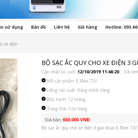
n sử dụng
Bản đồ
Liên hệ
Giỏ hàng
Hotline: 093.66
o xe điện
BỘ SẠC ẮC QUY CHO XE ĐIỆN 3 GI
Cập nhật lúc cuối:
12/10/2019 11:46:20
, Đã xe
Mã sản phẩm:
E-Bike 72V
Hãng sản xuất: Hàng chính hãng
Bảo hành: 12 tháng
Trạng thái: Còn hàng
Giá bán:
650.000 VNĐ
Bộ sạc ắc quy cho xe điện 3 giai đoạn E-Bike 72V