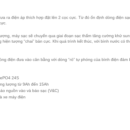
ưa ra điện áp thích hợp đặt lên 2 cọc cực. Từ đó ổn định dòng điện sạ
cực.
lượng, máy sạc sẽ chuyển qua giai đoạn sạc thẩm tăng cường khử sunfa
 hiện tượng “chai” bản cực. Khi quá trình kết thúc, với bình nước có th
òng điện đưa vào cân bằng với dòng “rỏ” tự phóng của bình điện đảm b
iFePO4 24S
ung lượng từ 9Ah đến 15Ah
 báo nguồn vào và báo sạc (V&C)
và xe máy điện