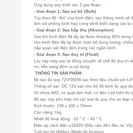
Ứng dụng quy trình sạc 3 giai đoạn:
- Giai đoạn 1: Sạc sơ bộ (Bulk)
Tùy theo độ “đói” của bình điện, sạc thông minh sẽ đ
làm sôi phồng bình hay cong vênh biến dạng các lá 
- Giai đoạn 2: Sạc hấp thụ (Absorption)
Sau khi bình điện đã lấy lại được khoảng 80% dung 
cho bình điện lấy lại được toàn bộ dung lượng, chống
nắp quan sát điện dịch trong các ngăn bình.
- Giai đoạn 3: Sạc duy trì (Float)
Lúc này máy sạc tự động chuyển về chế độ duy trì d
no, sẵn sang đem ra sử dụng.
THÔNG TIN SẢN PHẨM:
Bộ sạc ắc quy 72V/360W sạc theo tiêu chuẩn pin L
Thông số sạc: DC 72V sạc cho bộ 06 bình ắc quy d
Vỏ nhựa ABS, có quạt làm mát, có đèn Led hiển thị
Bộ sạc này phù hợp với các loại ắc quy cho xe đạp 
Kích thước: 190 x 100 x 70mm
Cân nặng: 1kg
Nhiệt độ hoạt động: -10 ° C ~ 45 ° C
Điện áp cách điện ≥1500V (Đầu vào đến đầu ra, Vỏ)
Tuổi thọ 50,000hrs (Nhiệt độ thường)