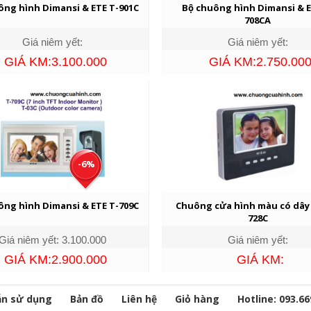
ông hình Dimansi & ETE T-901C
Bộ chuông hình Dimansi & E
708CA
Giá niêm yết:
Giá niêm yết:
GIÁ KM:3.100.000
GIÁ KM:2.750.00
-6%
ông hình Dimansi & ETE T-709C
Chuông cửa hình màu có dây 
728C
Giá niêm yết: 3.100.000
Giá niêm yết:
GIÁ KM:2.900.000
GIÁ KM:
n sử dụng
Bản đồ
Liên hệ
Giỏ hàng
Hotline: 093.66