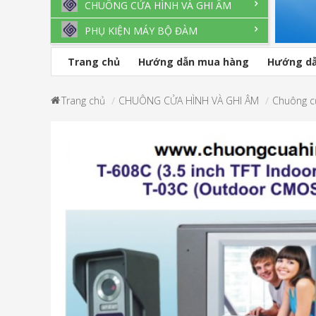
CHUÔNG CỬA HÌNH VÀ GHI ÂM
PHỤ KIỆN MÁY BỘ ĐÀM
Trang chủ
Hướng dẫn mua hàng
Hướng dẫ
Trang chủ
CHUÔNG CỬA HÌNH VÀ GHI ÂM
Chuông c