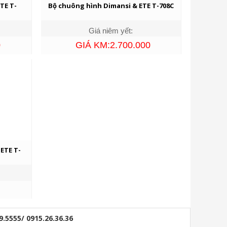
TE T-
Bộ chuông hình Dimansi & ETE T-708C
Giá niêm yết:
0
GIÁ KM:2.700.000
ETE T-
9.5555/ 0915.26.36.36