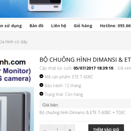
n sử dụng
Bản đồ
Liên hệ
Giỏ hàng
Hotline: 093.66
ửa hình có dây
BỘ CHUÔNG HÌNH DIMANSI & ET
Cập nhật lúc cuối:
05/07/2017 18:39:10
, Đã xe
Mã sản phẩm:
ETE T-608C
Bảo hành: 12 tháng
Trạng thái: Còn hàng
Giá bán:
Bộ chuông hình Dimansi & ETE T-608C + T03C